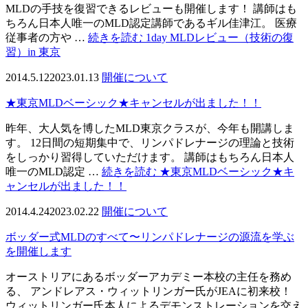
MLDの手技を復習できるレビューも開催します！ 講師はも
ちろん日本人唯一のMLD認定講師であるギル佳津江。 医療
従事者の方や …
続きを読む
1day MLDレビュー（技術の復
習）in 東京
2014.5.12
2023.01.13
開催について
★東京MLDベーシック★キャンセルが出ました！！
昨年、大人気を博したMLD東京クラスが、今年も開講しま
す。 12日間の短期集中で、リンパドレナージの理論と技術
をしっかり習得していただけます。 講師はもちろん日本人
唯一のMLD認定 …
続きを読む
★東京MLDベーシック★キ
ャンセルが出ました！！
2014.4.24
2023.02.22
開催について
ボッダー式MLDのすべて〜リンパドレナージの源流を学ぶ
を開催します
オーストリアにあるボッダーアカデミー本校の主任を務め
る、 アンドレアス・ウィットリンガー氏がJEAに初来校！
ウィットリンガー氏本人によるデモンストレーションを交え