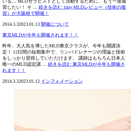
いる… MLDセラピストとして活動するために、もう一度復
習したい！ そ …
続きを読む
1day MLDレビュー（技術の復
習）が大阪校で開催！
2014.3.3
2023.01.13
開催について
東京MLDが今年も開催されます！！
昨年、大人気を博したMLD東京クラスが、今年も開講決
定！ 12日間の短期集中で、リンパドレナージの理論と技術
をしっかり習得していただけます。 講師はもちろん日本人
唯一のMLD認定講 …
続きを読む
東京MLDが今年も開催さ
れます！！
2014.3.3
2023.01.12
インフォメーション