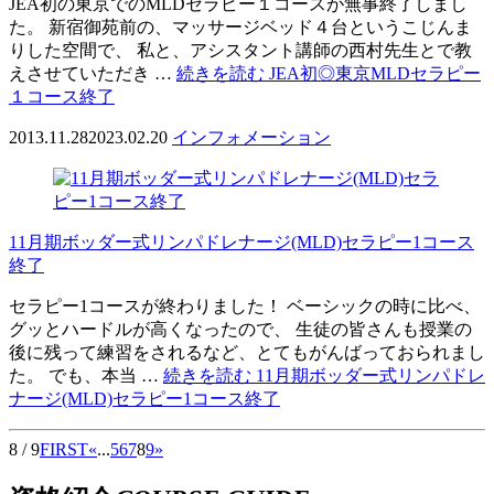
JEA初の東京でのMLDセラピー１コースが無事終了しまし
た。 新宿御苑前の、マッサージベッド４台というこじんま
りした空間で、 私と、アシスタント講師の西村先生とで教
えさせていただき …
続きを読む
JEA初◎東京MLDセラピー
１コース終了
2013.11.28
2023.02.20
インフォメーション
11月期ボッダー式リンパドレナージ(MLD)セラピー1コース
終了
セラピー1コースが終わりました！ ベーシックの時に比べ、
グッとハードルが高くなったので、 生徒の皆さんも授業の
後に残って練習をされるなど、とてもがんばっておられまし
た。 でも、本当 …
続きを読む
11月期ボッダー式リンパドレ
ナージ(MLD)セラピー1コース終了
8 / 9
FIRST
«
...
5
6
7
8
9
»