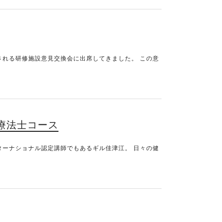
催される研修施設意見交換会に出席してきました。 この意
T療法士コース
ンターナショナル認定講師でもあるギル佳津江。 日々の健