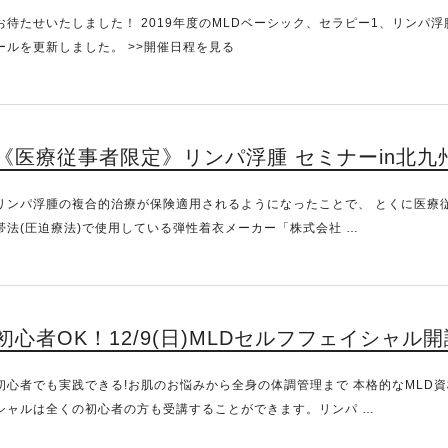
お待たせいたしました！ 2019年度のMLDベーシック、セラピー1、リンパ浮
ールを更新しました。 >>開催日程を見る
《医療従事者限定》リンパ浮腫 セミナーin北九
リンパ浮腫の複合的治療が保険適用されるようになったことで、 とくに医療従
帯法(圧迫療法)で使用している弾性着衣メーカー「株式会社 …
初心者OK！12/9(日)MLDセルフフェイシャル
初心者でも実践できる!お肌のお悩みから全身の体調管理まで 本格的なMLD
シャルは全くの初心者の方も受講することができます。リンパ …