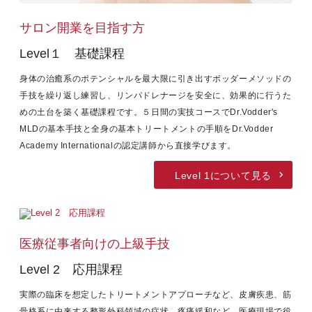
サロン開業を目指す方
Level１ 基礎課程
身体の治癒系のポテンシャルを最大限に引き出すボッダーメソッドの
手技を繰り返し練習し、リンパドレナージを安全に、効果的に行うた
めの土台を築く基礎課程です。５日間の実技コースでDr.Vodder's
MLDの基本手技と全身の基本トリートメントの手順をDr.Vodder
Academy Internationalの認定講師から直接学びます。
Level 1について見る
医療従事者向けの上級手技
Level 2 応用課程
実際の臨床を想定したトリートメントアプローチなど、皮膚疾患、筋
骨格系に由来する整形外科領域の症状、疼痛緩和など、医療現場で役